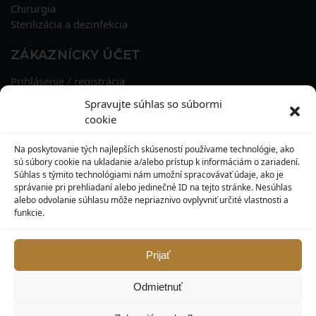
Chirurgia
Sterilizácia a dezinfekcia
ZÁKAZNÍCKY ÚČET
Prihlásenie / registrácia
Obnova hesla
Spravujte súhlas so súbormi
Osobné údaje
cookie
Adresy
História objednávok
Na poskytovanie tých najlepších skúseností používame technológie, ako
Zľavové kupóny
sú súbory cookie na ukladanie a/alebo prístup k informáciám o zariadení.
Súhlas s týmito technológiami nám umožní spracovávať údaje, ako je
správanie pri prehliadaní alebo jedinečné ID na tejto stránke. Nesúhlas
KONTAKT
alebo odvolanie súhlasu môže nepriaznivo ovplyvniť určité vlastnosti a
funkcie.
MAXILO DENTAL, s. r. o.
Seredská 3914/47,
917 05 Trnava
Prijať
info@maxilodental.sk
Odmietnuť
0948 101 067
0918 814 821