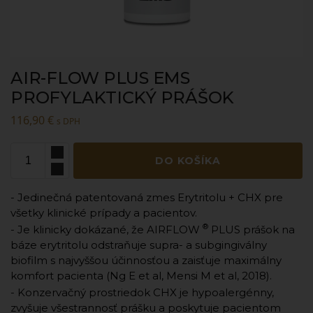
AIR-FLOW PLUS EMS
PROFYLAKTICKÝ PRÁŠOK
116,90
€
s DPH
DO KOŠÍKA
- Jedinečná patentovaná zmes Erytritolu + CHX pre
všetky klinické prípady a pacientov.
®
- Je klinicky dokázané, že AIRFLOW
PLUS prášok na
báze erytritolu odstraňuje supra- a subgingiválny
biofilm s najvyššou účinnosťou a zaisťuje maximálny
komfort pacienta (Ng E et al, Mensi M et al, 2018).
- Konzervačný prostriedok CHX je hypoalergénny,
zvyšuje všestrannosť prášku a poskytuje pacientom