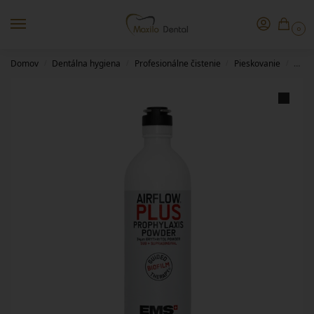
0
Domov
Dentálna hygiena
Profesionálne čistenie
Pieskovanie
Air-F
/
/
/
/