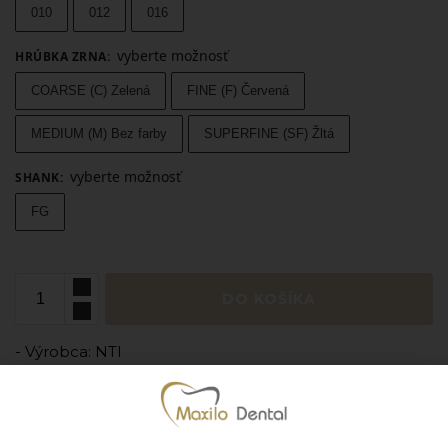
010
012
016
vyberte možnosť
HRÚBKA ZRNA
:
COARSE (C) Zelená
FINE (F) Červená
MEDIUM (M) Bez farby
SUPERFINE (SF) Žltá
vyberte možnosť
SHANK
:
FG
DO KOŠÍKA
- Výrobca: NTI
- Jednotka množstva: bal. (1bal = 10ks)
Pridať k obľúbeným