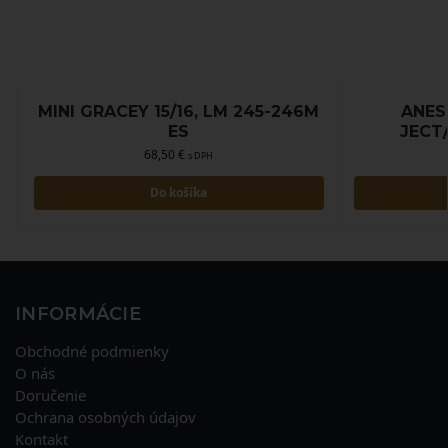
MINI GRACEY 15/16, LM 245-246M
ANES
ES
JECT
68,50
€
s DPH
Do košíka
INFORMÁCIE
Obchodné podmienky
O nás
Doručenie
Ochrana osobných údajov
Kontakt