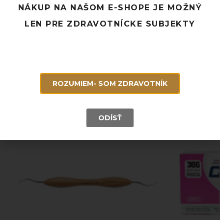
NÁKUP NA NAŠOM E-SHOPE JE MOŽNÝ
Doprava ZADARMO pri objednávke nad 120 EUR
Rýchle doručenie a možnosť osobného odberu
LEN PRE ZDRAVOTNÍCKE SUBJEKTY
Potrebujete poradiť? Neváhajte nás
kontaktovať.
ROZUMIEM- SOM ZDRAVOTNÍK
Súvisiace produkty
ODÍSŤ