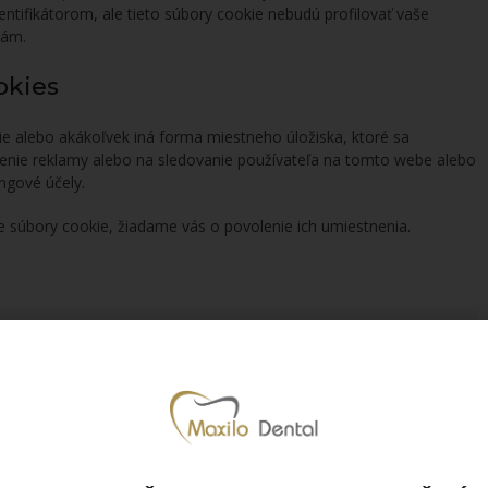
ntifikátorom, ale tieto súbory cookie nebudú profilovať vaše
lám.
okies
e alebo akákoľvek iná forma miestneho úložiska, ktoré sa
azenie reklamy alebo na sledovanie používateľa na tomto webe alebo
ngové účely.
e súbory cookie, žiadame vás o povolenie ich umiestnenia.
Funkčné, nutné
Funkčné, nutné
Štatistické (anonymné)
Štatistické