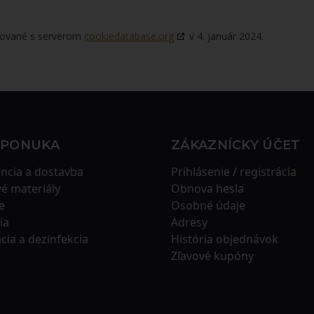
izované s serverom
cookiedatabase.org
v 4. január 2024.
 PONUKA
ZÁKAZNÍCKY ÚČET
ncia a dostavba
Prihlásenie / registrácia
é materiály
Obnova hesla
e
Osobné údaje
ia
Adresy
ácia a dezinfekcia
História objednávok
Zľavové kupóny