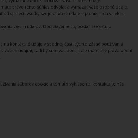
aviť, vymazať alebo zablokovať vaše osobné údaje.
, máte právo tento súhlas odvolať a vymazať vaše osobné údaje.
 od správcu všetky svoje osobné údaje a preniesť ich v celom
ovaniu vašich údajov. Dodržiavame to, pokiaľ neexistujú
 sa na kontaktné údaje v spodnej časti týchto zásad používania
 vašimi údajmi, radi by sme vás počuli, ale máte tiež právo podať
.
žívania súborov cookie a tomuto vyhláseniu, kontaktujte nás