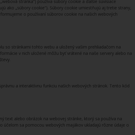
 „webová stránka“) používa súbory cookie a ďalšie súvisiace
ujú ako „súbory cookie“). Súbory cookie umiestňujú aj tretie strany,
informujeme o používaní súborov cookie na našich webových
olu so stránkami tohto webu a uložený vašim prehliadačom na
nformácie v nich uložené môžu byť vrátené na naše servery alebo na
števy.
správnu a interaktívnu funkciu našich webových stránok. Tento kód
ný text alebo obrázok na webovej stránke, ktorý sa používa na
mto účelom sa pomocou webových majákov ukladajú rôzne údaje o