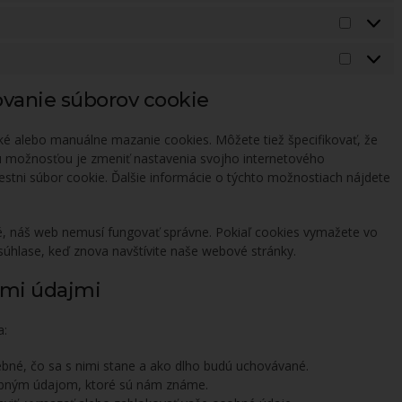
ovanie súborov cookie
ké alebo manuálne mazanie cookies. Môžete tiež špecifikovať, že
u možnosťou je zmeniť nastavenia svojho internetového
iestni súbor cookie. Ďalšie informácie o týchto možnostiach nájdete
, náš web nemusí fungovať správne. Pokiaľ cookies vymažete vo
úhlase, keď znova navštívite naše webové stránky.
nými údajmi
a:
bné, čo sa s nimi stane a ako dlho budú uchovávané.
sobným údajom, ktoré sú nám známe.