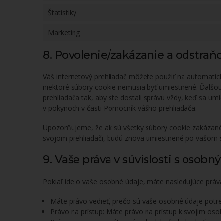
Štatistiky
Marketing
8. Povolenie/zakázanie a odstraň
Váš internetový prehliadač môžete použiť na automatic
niektoré súbory cookie nemusia byť umiestnené. Ďalšo
prehliadača tak, aby ste dostali správu vždy, keď sa um
v pokynoch v časti Pomocník vášho prehliadača.
Upozorňujeme, že ak sú všetky súbory cookie zakázané
svojom prehliadači, budú znova umiestnené po vašom s
9. Vaše práva v súvislosti s osob
Pokiaľ ide o vaše osobné údaje, máte nasledujúce práv
Máte právo vedieť, prečo sú vaše osobné údaje potre
Právo na prístup: Máte právo na prístup k svojim o