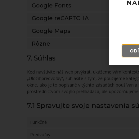
NÁ
Google Fonts
Google reCAPTCHA
Google Maps
Rôzne
ODÍ
7. Súhlas
Keď navštívite náš web prvýkrát, ukážeme vám kontexto
„Uložiť predvoľby“, súhlasíte s tým, že použijeme kateg
okne, ako je to popísané v týchto zásadách používania
prostredníctvom svojho prehliadača, ale upozorňujeme
7.1 Spravujte svoje nastavenia s
Funkčné
Predvoľby