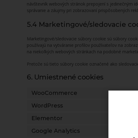
návštevník webových stránok prepojení s jedinečným ide
správanie a záujmy pri zobrazovaní prispôsobených rek
5.4 Marketingové/sledovacie co
Marketingové/sledovacie súbory cookie sú súbory cooki
používajú na vytváranie profilov používateľov na zobr
na niekoľkých webových stránkach na podobné marketi
Pretože sú tieto súbory cookie označené ako sledovaci
6. Umiestnené cookies
WooCommerce
WordPress
Elementor
Google Analytics