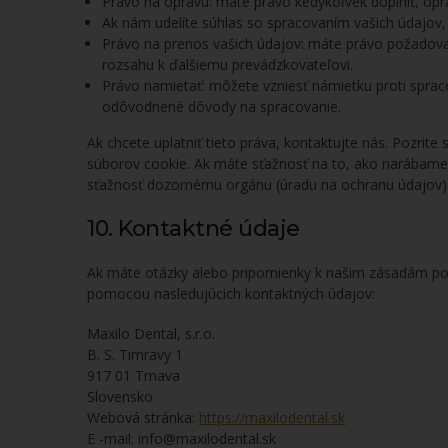
Právo na opravu: máte právo kedykoľvek doplniť, opr
Ak nám udelíte súhlas so spracovaním vašich údajov
Právo na prenos vašich údajov: máte právo požadovať
rozsahu k ďalšiemu prevádzkovateľovi.
Právo namietať: môžete vzniesť námietku proti sprac
odôvodnené dôvody na spracovanie.
Ak chcete uplatniť tieto práva, kontaktujte nás. Pozrite
súborov cookie. Ak máte sťažnosť na to, ako narábame s
sťažnosť dozornému orgánu (úradu na ochranu údajov)
10. Kontaktné údaje
Ak máte otázky alebo pripomienky k našim zásadám pou
pomocou nasledujúcich kontaktných údajov:
Maxilo Dental, s.r.o.
B. S. Timravy 1
917 01 Trnava
Slovensko
Webová stránka:
https://maxilodental.sk
E -mail:
info@
maxilodental.sk