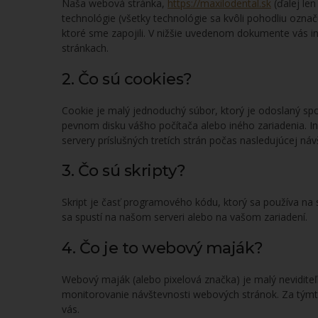
Naša webová stránka,
https://maxilodental.sk
(ďalej len
technológie (všetky technológie sa kvôli pohodliu označ
ktoré sme zapojili. V nižšie uvedenom dokumente vás 
stránkach.
2. Čo sú cookies?
Cookie je malý jednoduchý súbor, ktorý je odoslaný sp
pevnom disku vášho počítača alebo iného zariadenia. I
servery príslušných tretích strán počas nasledujúcej náv
3. Čo sú skripty?
Skript je časť programového kódu, ktorý sa používa na 
sa spustí na našom serveri alebo na vašom zariadení.
4. Čo je to webový maják?
Webový maják (alebo pixelová značka) je malý neviditeľ
monitorovanie návštevnosti webových stránok. Za tý
vás.