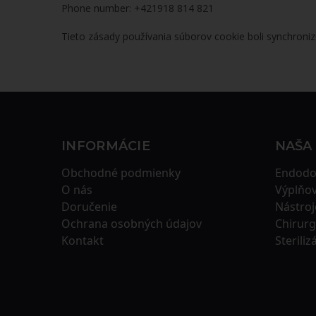
Phone number: +421918 814 821
Tieto zásady používania súborov cookie boli synchron
INFORMÁCIE
NAŠA
Obchodné podmienky
Endodo
O nás
Výplňov
Doručenie
Nástroj
Ochrana osobných údajov
Chirurg
Kontakt
Steriliz