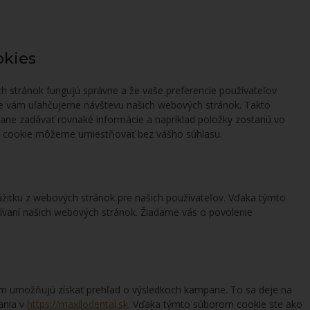
okies
ch stránok fungujú správne a že vaše preferencie používateľov
e vám uľahčujeme návštevu našich webových stránok. Takto
ane zadávať rovnaké informácie a napríklad položky zostanú vo
y cookie môžeme umiestňovať bez vášho súhlasu.
ážitku z webových stránok pre našich používateľov. Vďaka týmto
ívaní našich webových stránok. Žiadame vás o povolenie
 umožňujú získať prehľad o výsledkoch kampane. To sa deje na
ania v
https://maxilodental.sk
. Vďaka týmto súborom cookie ste ako