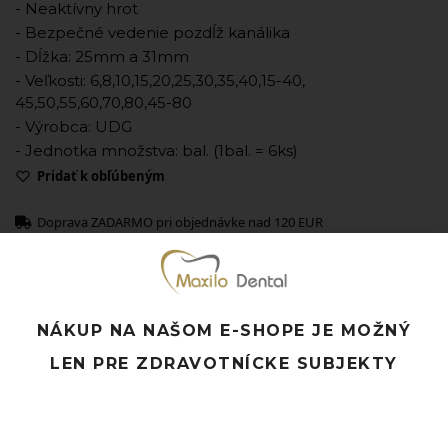
- Neaktívny hrot
- Bezpečné vedenie pozdĺž kanálika
- Dĺžka: 25mm a 31mm
- Veľkosti: 6,8,10,15,20,25,30,35,40,15-40,
45,50,55,60,70,80,45-80
- Výrobca: UDG
- Jednotka množstva: bal. (1bal. = 6ks)
Pridať k obľúbeným
Doprava ZADARMO pri objednávke nad 120 EUR
Rýchle doručenie a možnosť osobného odberu
Potrebujete poradiť? Neváhajte nás
kontaktovať.
NÁKUP NA NAŠOM E-SHOPE JE MOŽNÝ
LEN PRE ZDRAVOTNÍCKE SUBJEKTY
Súvisiace produkty