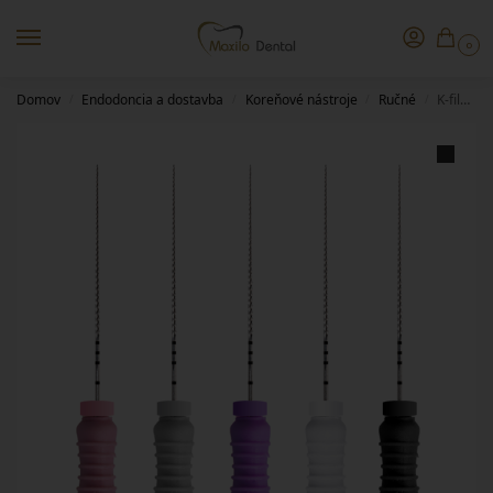
0
Domov
Endodoncia a dostavba
Koreňové nástroje
Ručné
K-file UDG 31mm ISO 55
/
/
/
/