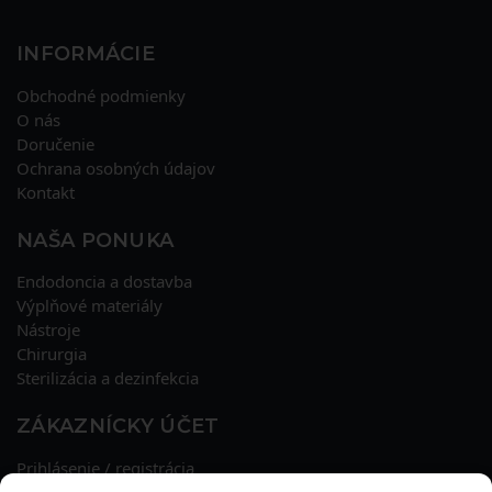
INFORMÁCIE
Obchodné podmienky
O nás
Doručenie
Ochrana osobných údajov
Kontakt
NAŠA PONUKA
Endodoncia a dostavba
Výplňové materiály
Nástroje
Chirurgia
Sterilizácia a dezinfekcia
ZÁKAZNÍCKY ÚČET
Prihlásenie / registrácia
Obnova hesla