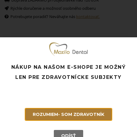
Rýchle doručenie a možnosť osobného odberu
Potrebujete poradiť? Neváhajte nás
kontaktovať.
Súvisiace produkty
NÁKUP NA NAŠOM E-SHOPE JE MOŽNÝ
LEN PRE ZDRAVOTNÍCKE SUBJEKTY
ROZUMIEM- SOM ZDRAVOTNÍK
ODÍSŤ