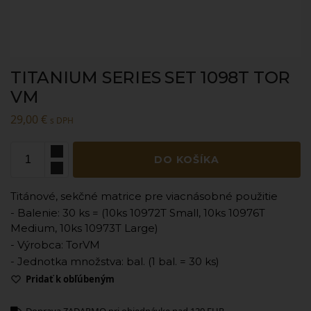
TITANIUM SERIES SET 1098T TOR
VM
29,00
€
s DPH
DO KOŠÍKA
Titánové, sekčné matrice pre viacnásobné použitie
- Balenie: 30 ks = (10ks 10972T Small, 10ks 10976T
Medium, 10ks 10973T Large)
- Výrobca: TorVM
- Jednotka množstva: bal. (1 bal. = 30 ks)
Pridať k obľúbeným
Doprava ZADARMO pri objednávke nad 120 EUR