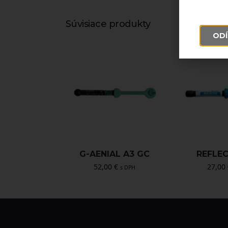
Súvisiace produkty
ODÍ
G-AENIAL A3 GC
REFLE
52,00
€
27,00
s DPH