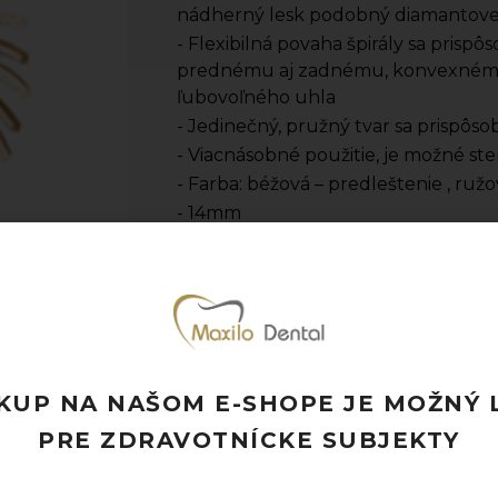
nádherný lesk podobný diamantove
- Flexibilná povaha špirály sa pris
prednému aj zadnému, konvexnému 
ľubovoľného uhla
- Jedinečný, pružný tvar sa prispô
- Viacnásobné použitie, je možné ste
- Farba: béžová – predleštenie , ružo
- 14mm
- Výrobca: 3M
- Jednotka množstva: bal. (1 bal. = 15k
Pridať k obľúbeným
Doprava ZADARMO pri objednávke nad
Rýchle doručenie a možnosť osobného 
KUP NA NAŠOM E-SHOPE JE MOŽNÝ 
Potrebujete poradiť? Neváhajte nás
kon
PRE ZDRAVOTNÍCKE SUBJEKTY