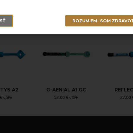
SŤ
ROZUMIEM- SOM ZDRAVO
CTYS A2
G-AENIAL A1 GC
REFLEC
€
52,00
€
27,00
s DPH
s DPH