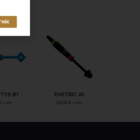
TNÍK
TYS B1
EVETRIC A1
€
24,50
€
s DPH
s DPH