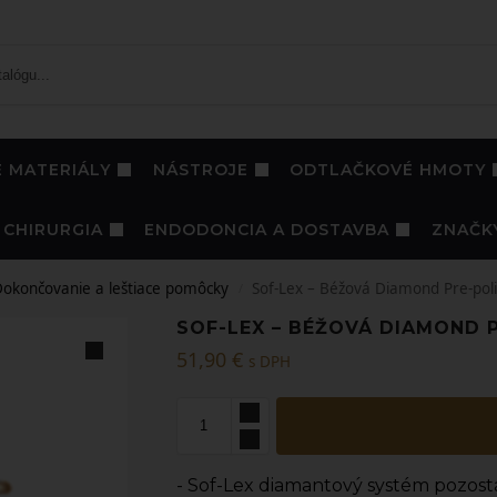
 MATERIÁLY
NÁSTROJE
ODTLAČKOVÉ HMOTY
CHIRURGIA
ENDODONCIA A DOSTAVBA
ZNAČK
okončovanie a leštiace pomôcky
Sof-Lex – Béžová Diamond Pre-poli
/
SOF-LEX – BÉŽOVÁ DIAMOND P
51,90
€
s DPH
- Sof-Lex diamantový systém pozost