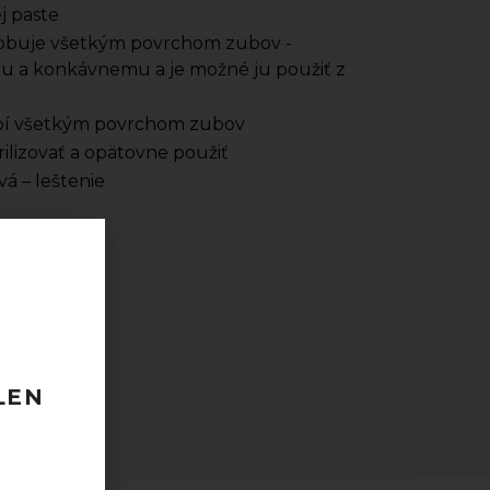
j paste
pôsobuje všetkým povrchom zubov -
a konkávnemu a je možné ju použiť z
sobí všetkým povrchom zubov
rilizovať a opätovne použiť
vá – leštenie
s)
 120 EUR
odberu
LEN
taktovať.