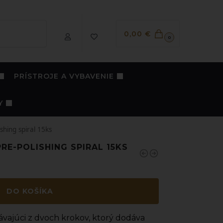
Vyhľadávanie
0,00
€
0
PRÍSTROJE A VYBAVENIE
Y
shing spiral 15ks
RE-POLISHING SPIRAL 15KS
DO KOŠÍKA
ávajúci z dvoch krokov, ktorý dodáva