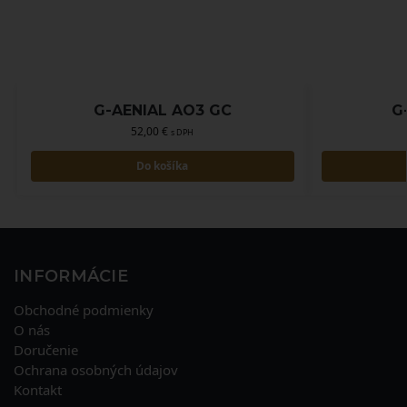
G-AENIAL AO3 GC
G
52,00
€
s DPH
Do košíka
INFORMÁCIE
Obchodné podmienky
O nás
Doručenie
Ochrana osobných údajov
Kontakt