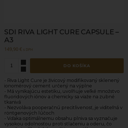
SDI RIVA LIGHT CURE CAPSULE –
A3
149,90
€
s DPH
DO KOŠÍKA
- Riva Light Cure je živicový modifikovaný sklenený
ionomérový cement určený na výplne
- Má vynikajúcu estetiku, uvoľňuje veľké množstvo
fluoridových iónov a chemicky sa viaže na zubné
tkanivá
- Nezvoláva pooperačnú precitlivenosť, je viditeľná v
röntgenových lúčoch
- Vďaka optimálnemu obsahu plniva sa vyznačuje
vysokou odolnosťou proti stlačeniu a oderu, čo