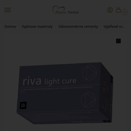
0
Domov
Vyplnove materialy
Skloionomérne cementy
Výplňové svetlom tuhnúce
/
/
/