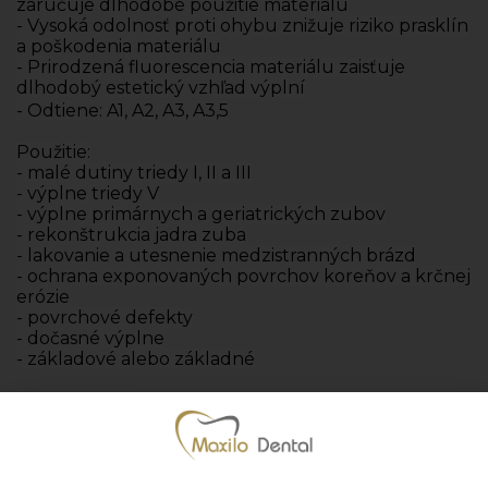
zaručuje dlhodobé použitie materiálu
- Vysoká odolnosť proti ohybu znižuje riziko prasklín
a poškodenia materiálu
- Prirodzená fluorescencia materiálu zaisťuje
dlhodobý estetický vzhľad výplní
- Odtiene: A1, A2, A3, A3,5
Použitie:
- malé dutiny triedy I, II a III
- výplne triedy V
- výplne primárnych a geriatrických zubov
- rekonštrukcia jadra zuba
- lakovanie a utesnenie medzistranných brázd
- ochrana exponovaných povrchov koreňov a krčnej
erózie
- povrchové defekty
- dočasné výplne
- základové alebo základné
- Výrobca: SDI
- Jednotka množstva: bal. (1 bal. = A1, A3,5 - 50 kapsúl,
A2, A3 -
45 kapsúl)
Pridať k obľúbeným