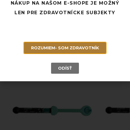
NÁKUP NA NAŠOM E-SHOPE JE MOŽNÝ
Doprava ZADARMO pri objednávke nad 120 EUR
LEN PRE ZDRAVOTNÍCKE SUBJEKTY
Rýchle doručenie a možnosť osobného odberu
Potrebujete poradiť? Neváhajte nás
kontaktovať.
ROZUMIEM- SOM ZDRAVOTNÍK
Súvisiace produkty
ODÍSŤ