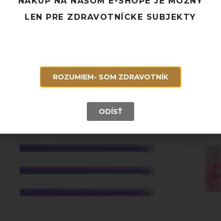
NÁKUP NA NAŠOM E-SHOPE JE MOŽNÝ
Rýchle doručenie a možnosť osobného odberu
LEN PRE ZDRAVOTNÍCKE SUBJEKTY
Potrebujete poradiť? Neváhajte nás
kontaktovať.
Súvisiace produkty
ROZUMIEM- SOM ZDRAVOTNÍK
ODÍSŤ