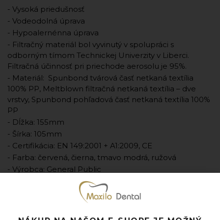
- Vysoká priedušnosť
- Vodeodolná úprava
- Hypoalernénna úprava
- Filtračný materiál bol vyvinutý v spolupráci s
odborným tímom Technickej Univerzity v Liberci.
Filtračná účinnosť pri priechode aerosolu je 95%.
- Materiál: Spunbond tvárová časť netkaná textília
100% PP, Meltblown filtračná netkaná textília – dve
vrstvy, Spunbond pohľadová časť netkaná textília 100%
PP
- Dĺžka: 155mm
- Šírka: 105mm
- Certifikácia: EN 149:2001 + A1:2009, CE
- Farba: červená, čierna, tmavo modrá, ružová
- Výrobca: General Public
- Jednotka množstva: bal. (1 bal. = 10ks - 1ks=0,99€)
Pridať k obľúbeným
Doprava ZADARMO pri objednávke nad 120 EUR