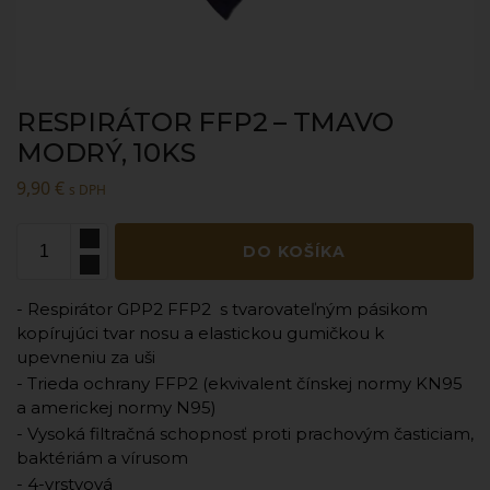
RESPIRÁTOR FFP2 – TMAVO
MODRÝ, 10KS
9,90
€
s DPH
DO KOŠÍKA
- Respirátor GPP2 FFP2 s tvarovateľným pásikom
kopírujúci tvar nosu a elastickou gumičkou k
upevneniu za uši
- Trieda ochrany FFP2 (ekvivalent čínskej normy KN95
a americkej normy N95)
- Vysoká filtračná schopnosť proti prachovým časticiam,
baktériám a vírusom
- 4-vrstvová