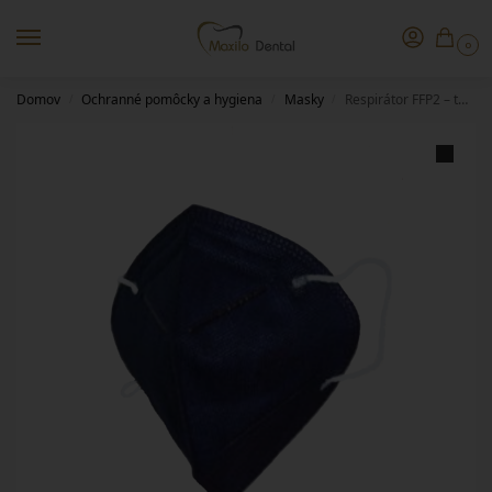
0
Domov
Ochranné pomôcky a hygiena
Masky
Respirátor FFP2 – tmavo modrý, 10ks
/
/
/