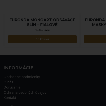
EURONDA MONOART ODSÁVAČE
EURONDA
SLÍN – FIALOVÉ
MASKY
3,60
€
s DPH
Do košíka
INFORMÁCIE
Obchodné podmienky
O nás
Doručenie
Ochrana osobných údajov
Kontakt