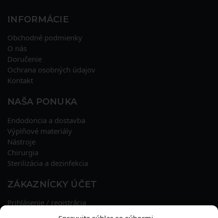
INFORMÁCIE
Obchodné podmienky
O nás
Doručenie
Ochrana osobných údajov
Kontakt
NAŠA PONUKA
Endodoncia a dostavba
Výplňové materiály
Nástroje
Chirurgia
Sterilizácia a dezinfekcia
ZÁKAZNÍCKY ÚČET
Prihlásenie / registrácia
Obnova hesla