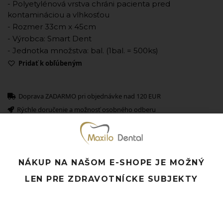
- Polyetylénová vrstva chráni pacienta pred
kontamináciou a vlhkosťou
- Rozmer 33cm x 45cm
- Výrobca: Smart Dent
- Jednotka množstva: bal. (1bal. = 500ks)
Pridať k obľúbeným
Doprava ZADARMO pri objednávke nad 120 EUR
Rýchle doručenie a možnosť osobného odberu
Potrebujete poradiť? Neváhajte nás
kontaktovať.
NÁKUP NA NAŠOM E-SHOPE JE MOŽNÝ
Súvisiace produkty
LEN PRE ZDRAVOTNÍCKE SUBJEKTY