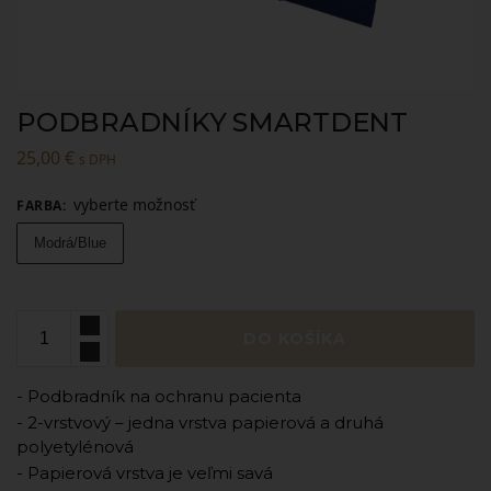
PODBRADNÍKY SMARTDENT
25,00
€
s DPH
vyberte možnosť
FARBA
:
Modrá/Blue
DO KOŠÍKA
- Podbradník na ochranu pacienta
- 2-vrstvový – jedna vrstva papierová a druhá
polyetylénová
- Papierová vrstva je veľmi savá