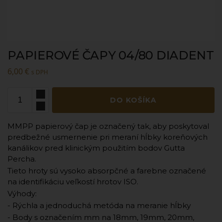
PAPIEROVÉ ČAPY 04/80 DIADENT
6,00
€
s DPH
DO KOŠÍKA
MMPP papierový čap je označený tak, aby poskytoval
predbežné usmernenie pri meraní hĺbky koreňových
kanálikov pred klinickým použitím bodov Gutta
Percha.
Tieto hroty sú vysoko absorpčné a farebne označené
na identifikáciu veľkostí hrotov ISO.
Výhody:
- Rýchla a jednoduchá metóda na meranie hĺbky
- Body s označením mm na 18mm, 19mm, 20mm,