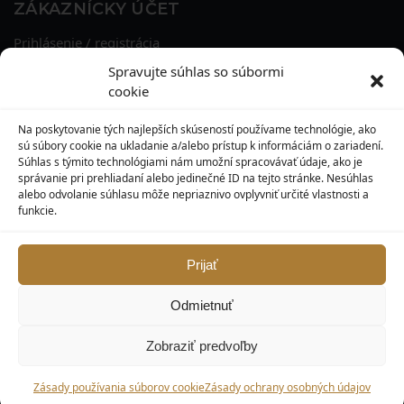
ZÁKAZNÍCKY ÚČET
Prihlásenie / registrácia
Obnova hesla
Spravujte súhlas so súbormi
Osobné údaje
cookie
Adresy
História objednávok
Na poskytovanie tých najlepších skúseností používame technológie, ako
Zľavové kupóny
sú súbory cookie na ukladanie a/alebo prístup k informáciám o zariadení.
Súhlas s týmito technológiami nám umožní spracovávať údaje, ako je
správanie pri prehliadaní alebo jedinečné ID na tejto stránke. Nesúhlas
KONTAKT
alebo odvolanie súhlasu môže nepriaznivo ovplyvniť určité vlastnosti a
funkcie.
MAXILO DENTAL, s. r. o.
Seredská 3914/47,
917 05 Trnava
Prijať
info@maxilodental.sk
Odmietnuť
0948 101 067
0918 814 821
Zobraziť predvoľby
© Maxilodental.sk 2026.
Zásady používania súborov cookie
Zásady ochrany osobných údajov