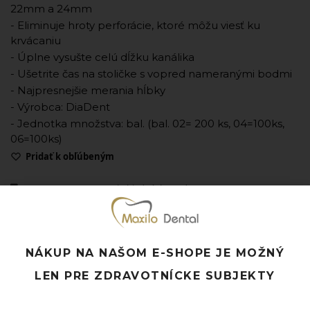
22mm a 24mm
- Eliminuje hroty perforácie, ktoré môžu viesť ku
krvácaniu
- Úplne vysušte celú dĺžku kanálika
- Ušetrite čas na stoličke s vopred nameranými bodmi
- Najpresnejšie merania hĺbky
- Výrobca: DiaDent
- Jednotka množstva: bal. (bal. 02= 200 ks, 04=100ks,
06=100ks)
Pridať k obľúbeným
Doprava ZADARMO pri objednávke nad 120 EUR
Rýchle doručenie a možnosť osobného odberu
Potrebujete poradiť? Neváhajte nás
kontaktovať.
NÁKUP NA NAŠOM E-SHOPE JE MOŽNÝ
LEN PRE ZDRAVOTNÍCKE SUBJEKTY
Súvisiace produkty