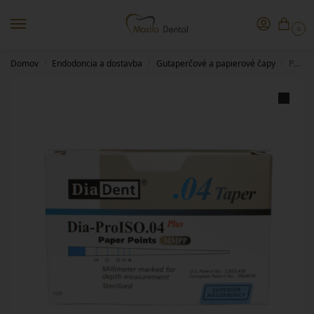
0
Domov
Endodoncia a dostavba
Gutaperčové a papierové čapy
Papierové čapy 04/80 DiaDent
/
/
/