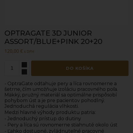
OPTRAGATE 3D JUNIOR
ASSORT/BLUE+PINK 20+20
120,00
€
s DPH
DO KOŠÍKA
- OptraGate odťahuje pery a líca rovnomerne a
šetrne, čím umožňuje izoláciu pracovného poľa.
Mäkký, pružný materiál sa optimálne prispôsobí
pohybom úst a je pre pacientov pohodlný.
Jednoduchá regulácia vlhkosti.
Medzi hlavné výhody produktu patria:
- Jednoduchý prístup do dutiny
- Pery a líca sú rovnomerne stiahnuté okolo úst
- Ľahko dostupné, zvládnuteľné pracovné