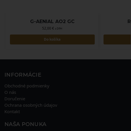
G-AENIAL AO2 GC
R
52,00
€
s DPH
Do košíka
INFORMÁCIE
Obchodné podmienky
O nás
Doručenie
Ochrana osobných údajov
Kontakt
NAŠA PONUKA