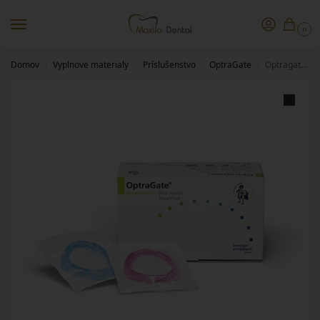
0
Domov
Vyplnove materialy
Príslušenstvo
OptraGate
Optragate 3D Junior Assort/blue+pink 20+20
/
/
/
/