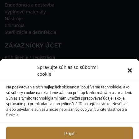
Endodoncia a dostavba
Výplňové materiály
Nástroje
Chirurgia
Sterilizácia a dezinfekcia
ZÁKAZNÍCKY ÚČET
Prihlásenie / registrácia
Obnova hesla
Spravujte súhlas so súbormi
Osobné údaje
cookie
Adresy
História objednávok
Na poskytovanie tých najlepších skúseností používame technológie, ako
Zľavové kupóny
sú súbory cookie na ukladanie a/alebo prístup k informáciám o zariadení.
Súhlas s týmito technológiami nám umožní spracovávať údaje, ako je
správanie pri prehliadaní alebo jedinečné ID na tejto stránke. Nesúhlas
KONTAKT
alebo odvolanie súhlasu môže nepriaznivo ovplyvniť určité vlastnosti a
funkcie.
MAXILO DENTAL, s. r. o.
Seredská 3914/47,
917 05 Trnava
Prijať