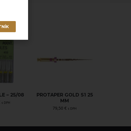
TNÍK
LE – 25/08
PROTAPER GOLD S1 25
MM
€
s DPH
79,50
€
s DPH