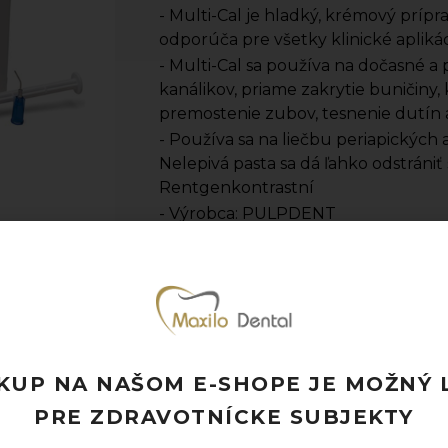
- Multi-Cal je hladký, krémový príp
odporúča pre všetky klinické apliká
- Multi-Cal sa používa na dočasné 
kanálikov, priame zakrytie buničiny,
premostenie zubov, tesnenie dutín 
- Používa sa na liečbu periapických a
Nelepivá pasta sa dá ľahko odstráni
Rentgenkontrastní
- Výrobca: PULPDENT
- Jednotka množstva: ks (4x1,2ml)
Pridať k obľúbeným
Doprava ZADARMO pri objednávke nad
Rýchle doručenie a možnosť osobného 
KUP NA NAŠOM E-SHOPE JE MOŽNÝ 
Potrebujete poradiť? Neváhajte nás
kon
PRE ZDRAVOTNÍCKE SUBJEKTY