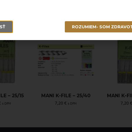
SŤ
ROZUMIEM- SOM ZDRAVO
LE – 25/15
MANI K-FILE – 25/40
MANI K-FI
€
7,20
€
7,20
s DPH
s DPH