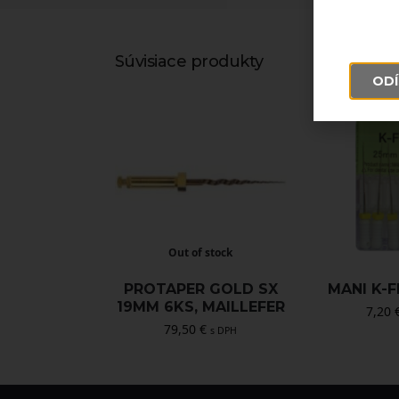
Súvisiace produkty
ODÍ
Out of stock
PROTAPER GOLD SX
MANI K-FI
19MM 6KS, MAILLEFER
7,20
79,50
€
s DPH