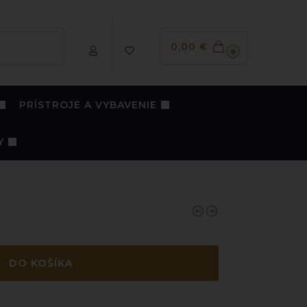
Vyhľadávanie
0,00
€
0
PRÍSTROJE A VYBAVENIE
Y
DO KOŠÍKA