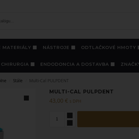
 MATERIÁLY
NÁSTROJE
ODTLAČKOVÉ HMOTY
CHIRURGIA
ENDODONCIA A DOSTAVBA
ZNAČK
lne
Stále
Multi-Cal PULPDENT
/
/
MULTI-CAL PULPDENT
43,00
€
s DPH