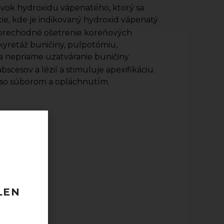
ravok hydroxidu vápenatého, ktorý sa
cie, kde je indikovaný hydroxid vápenatý
a prechodné ošetrenie koreňových
 kyretáž buničiny, pulpotómiu,
a nepriame uzatváranie buničiny
bscesov a lézií a stimuluje apexifikáciu.
ť so súborom a opláchnutím.
 120 EUR
odberu
LEN
taktovať.