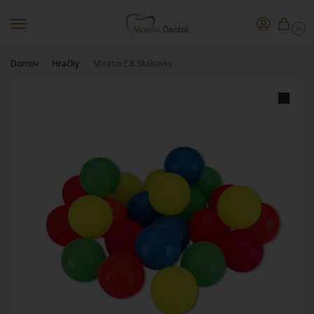
0
Domov
Hračky
Miratoi č.8 Skákavky
/
/