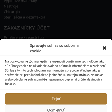
Výplňové materiály
Nástroje
Chirurgia
Sterilizácia a dezinfekcia
ZÁKAZNÍCKY ÚČET
Prihlásenie / registrácia
Obnova hesla
Spravujte súhlas so súbormi
Osobné údaje
cookie
Adresy
História objednávok
Na poskytovanie tých najlepších skúseností používame technológie, ako
Zľavové kupóny
sú súbory cookie na ukladanie a/alebo prístup k informáciám o zariadení.
Súhlas s týmito technológiami nám umožní spracovávať údaje, ako je
správanie pri prehliadaní alebo jedinečné ID na tejto stránke. Nesúhlas
KONTAKT
alebo odvolanie súhlasu môže nepriaznivo ovplyvniť určité vlastnosti a
funkcie.
MAXILO DENTAL, s. r. o.
Seredská 3914/47,
917 05 Trnava
Prijať
info@maxilodental.sk
Odmietnuť