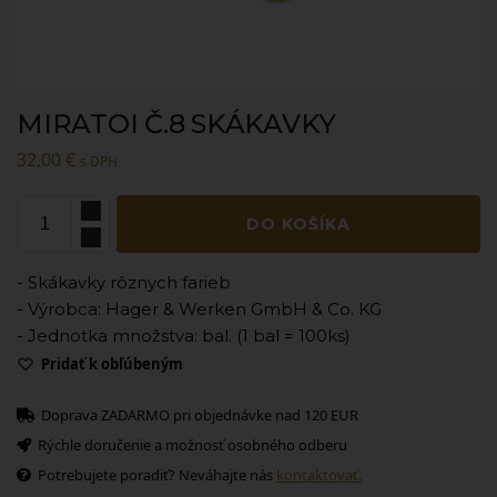
MIRATOI Č.8 SKÁKAVKY
32,00
€
s DPH
DO KOŠÍKA
- Skákavky rôznych farieb
- Výrobca: Hager & Werken GmbH & Co. KG
- Jednotka množstva: bal. (1 bal = 100ks)
Pridať k obľúbeným
Doprava ZADARMO pri objednávke nad 120 EUR
Rýchle doručenie a možnosť osobného odberu
Potrebujete poradiť? Neváhajte nás
kontaktovať.