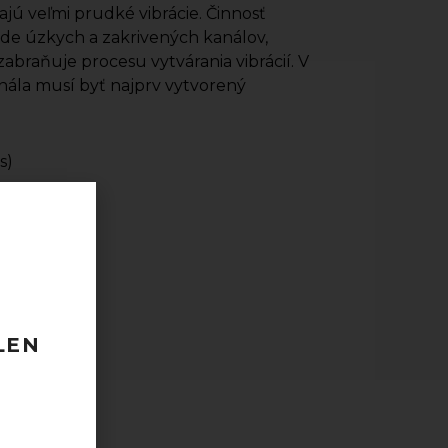
ajú veľmi prudké vibrácie. Činnosť
ade úzkych a zakrivených kanálov,
abraňuje procesu vytvárania vibrácií. V
ála musí byť najprv vytvorený
s)
 120 EUR
odberu
taktovať.
LEN