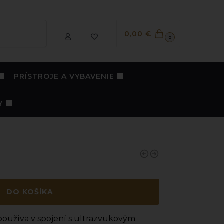
Vyhľadávanie
0,00
€
0
PRÍSTROJE A VYBAVENIE
Y
DO KOŠÍKA
a používa v spojení s ultrazvukovým