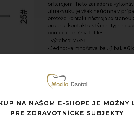
prístrojom. Tieto zariadenia vykonáv
ultrazvuku je však neúčinná v príp
pretože kontakt nástroja so stenou z
prípade kontaktu s týmto typom kan
pomocou ručných files
- Výrobca: MANI
- Jednotka množstva: bal. (1 bal. = 6 k
Pridať k obľúbeným
Doprava ZADARMO pri objednávke nad
Rýchle doručenie a možnosť osobného 
Potrebujete poradiť? Neváhajte nás
kon
KUP NA NAŠOM E-SHOPE JE MOŽNÝ 
PRE ZDRAVOTNÍCKE SUBJEKTY