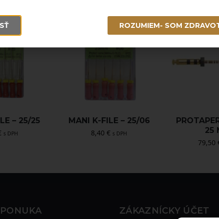
SŤ
ROZUMIEM- SOM ZDRAVO
LE – 25/25
MANI K-FILE – 25/06
PROTAPER
25
€
8,40
€
s DPH
s DPH
79,50
 PONUKA
ZÁKAZNÍCKY ÚČET