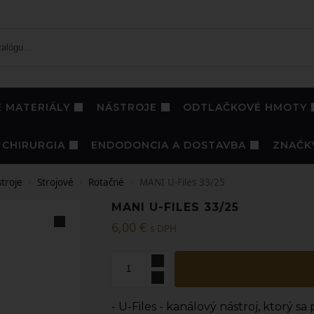
 MATERIÁLY
NÁSTROJE
ODTLAČKOVÉ HMOTY
CHIRURGIA
ENDODONCIA A DOSTAVBA
ZNAČK
troje
Strojové
Rotačné
MANI U-Files 33/25
/
/
/
MANI U-FILES 33/25
6,00
€
s DPH
- U-Files - kanálový nástroj, ktorý s