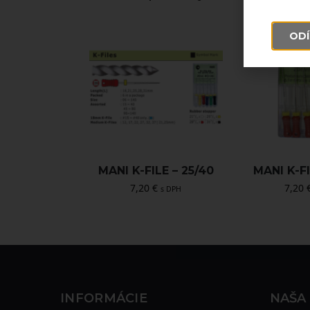
ODÍ
MANI K-FILE – 25/40
MANI K-FI
7,20
€
7,20
s DPH
INFORMÁCIE
NAŠA