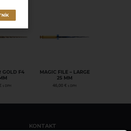
TNÍK
 GOLD F4
MAGIC FILE – LARGE
 MM
25 MM
€
46,00
€
s DPH
s DPH
KONTAKT