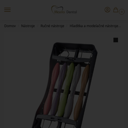
0
Domov
Nástroje
Ručné nástroje
Hladítka a modelačné nástroje
LM
/
/
/