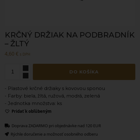
KRČNÝ DRŽIAK NA PODBRADNÍK
– ŽLTÝ
4,60
€
s DPH
DO KOŠÍKA
- Plastové krčné držiaky s kovovou sponou
- Farby: biela, žltá, ružová, modrá, zelená
- Jednotka množstva: ks
Pridať k obľúbeným
Doprava ZADARMO pri objednávke nad 120 EUR
Rýchle doručenie a možnosť osobného odberu