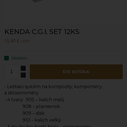
KENDA C.G.I. SET 12KS
15,90
€
s DPH
Skladom
DO KOŠÍKA
- Leštiaci systém na kompozity, kompoméry
a skloionoméry
- 4 tvary:
905 – kalich malý
908 – plamienok
909 – disk
910 – kalich veľký
- 3 druhy hrubosti: biela – opracovanie