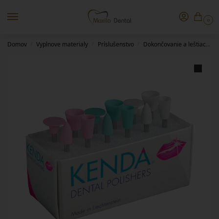
0
Domov
Vyplnove materialy
Príslušenstvo
Dokončovanie a leštiace pomôcky
/
/
/