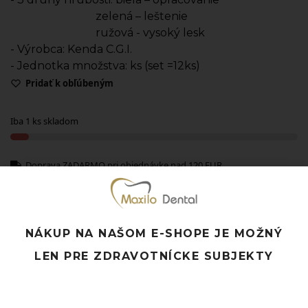
zelená – leštenie
ružová - vysoký lesk
- Výrobca: Kenda C.G.I.
- Jednotka množstva: ks (set =12ks)
Pridať k obľúbeným
Iba 1 ks skladom
Doprava ZADARMO pri objednávke nad 120 EUR
Rýchle doručenie a možnosť osobného odberu
Potrebujete poradiť? Neváhajte nás
kontaktovať.
NÁKUP NA NAŠOM E-SHOPE JE MOŽNÝ
LEN PRE ZDRAVOTNÍCKE SUBJEKTY
Súvisiace produkty