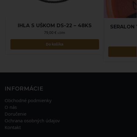
IHLA S UŠKOM DS-22 – 48KS
SERALON V
79,00
€
s DPH
Do košíka
INFORMÁCIE
Obchodné podmienky
O nás
Doručenie
Ochrana osobných údajov
Kontakt