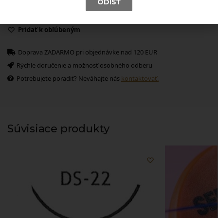
ODÍSŤ
S
celorezná ihla
12
12 mm dlhá (v rozvinutej dĺžke)
Pridať k obľúbeným
Doprava ZADARMO pri objednávke nad 120 EUR
Rýchle doručenie a možnosť osobného odberu
Potrebujete poradiť? Neváhajte nás
kontaktovať.
Súvisiace produkty