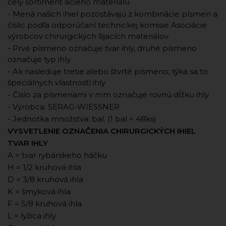
celý sortiment šicieho materiálu
- Mená našich ihiel pozostávajú z kombinácie písmen a
číslic podľa odporúčaní technickej komisie Asociácie
výrobcov chirurgických šijacích materiálov
- Prvé písmeno označuje tvar ihly, druhé písmeno
označuje typ ihly
- Ak nasleduje tretie alebo štvrté písmeno, týka sa to
špeciálnych vlastností ihly
- Číslo za písmenami v mm označuje rovnú dĺžku ihly
- Výrobca: SERAG-WIESSNER
- Jednotka množstva: bal. (1 bal = 48ks)
VYSVETLENIE OZNAČENIA CHIRURGICKÝCH IHIEL
TVAR IHLY
A = tvar rybárskeho háčku
H = 1/2 kruhová ihla
D = 3/8 kruhová ihla
K = šmyková ihla
F = 5/8 kruhová ihla
L = lyžica ihly