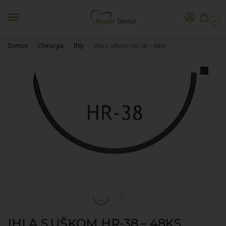
0
Domov
Chirurgia
Ihly
Ihla s uškom HR-38 – 48ks
/
/
/
IHLA S UŠKOM HR-38 – 48KS