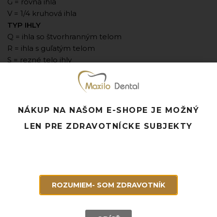
G = rovná ihla
V = 1/4 kruhová ihla
TYP IHLY
Q = ihla so štvorhranným telom
R = ihla s guľatým telom
S = rezné telo ihly
ŠPECIÁLNE VLASTNOSTI
A = asymptotická
L = špička lancety
N = tupá ihla s okrúhlym telom
NÁKUP NA NAŠOM E-SHOPE JE MOŽNÝ
S = tenký rez
LEN PRE ZDRAVOTNÍCKE SUBJEKTY
SP = špachtľová ihla
T = trokarová ihla
K = krátka vnútorná rezná hrana
F = jemná ihla
M = mikrošpica
ROZUMIEM- SOM ZDRAVOTNÍK
X = extra silná
Príklad:
DS 12
D
3/8 kruhová forma