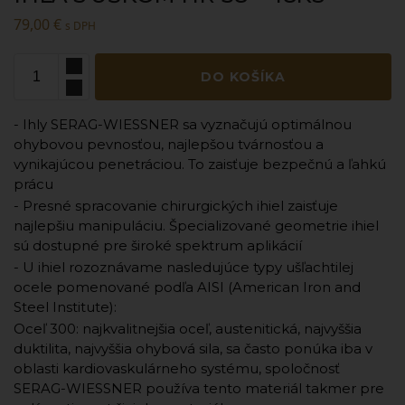
79,00
€
s DPH
DO KOŠÍKA
- Ihly SERAG-WIESSNER sa vyznačujú optimálnou
ohybovou pevnosťou, najlepšou tvárnosťou a
vynikajúcou penetráciou. To zaisťuje bezpečnú a ľahkú
prácu
- Presné spracovanie chirurgických ihiel zaisťuje
najlepšiu manipuláciu. Špecializované geometrie ihiel
sú dostupné pre široké spektrum aplikácií
- U ihiel rozoznávame nasledujúce typy ušľachtilej
ocele pomenované podľa AISI (American Iron and
Steel Institute):
Oceľ 300: najkvalitnejšia oceľ, austenitická, najvyššia
duktilita, najvyššia ohybová sila, sa často ponúka iba v
oblasti kardiovaskulárneho systému, spoločnosť
SERAG-WIESSNER používa tento materiál takmer pre