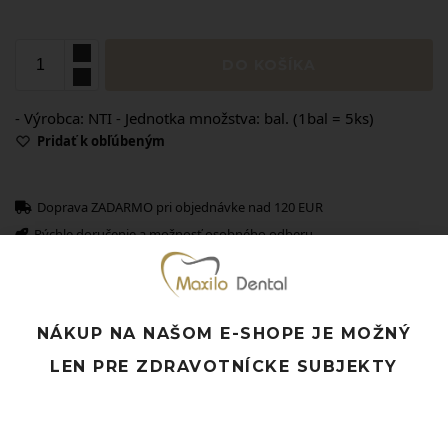
DO KOŠÍKA
- Výrobca: NTI - Jednotka množstva: bal. (1bal = 5ks)
Pridať k obľúbeným
Doprava ZADARMO pri objednávke nad 120 EUR
Rýchle doručenie a možnosť osobného odberu
Potrebujete poradiť? Neváhajte nás
kontaktovať.
NÁKUP NA NAŠOM E-SHOPE JE MOŽNÝ
Súvisiace produkty
LEN PRE ZDRAVOTNÍCKE SUBJEKTY