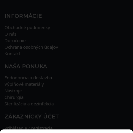
INFORMÁCIE
Obchodné podmienky
O nás
Doručenie
Ochrana osobných údajov
Kontakt
NAŠA PONUKA
Endodoncia a dostavba
Výplňové materiály
Nástroje
Chirurgia
Sterilizácia a dezinfekcia
ZÁKAZNÍCKY ÚČET
Prihlásenie / registrácia