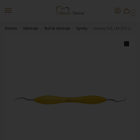
0
Domov
Nástroje
Ručné nástroje
Kyrety
Gracey 5/6, LM 205-206 ES
/
/
/
/