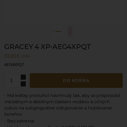
GRACEY 4 XP-AEG4XPQT
33,00
€
s DPH
AEG4XPQT
DO KOŠÍKA
- Má krátky protiuhol navrhnutý tak, aby sa prispôsobil
meziálnym a distálnym častiam rezákov a očných
zubov na subgingiválne odlupovanie a hobľovanie
koreňov
- Bez ostrenia