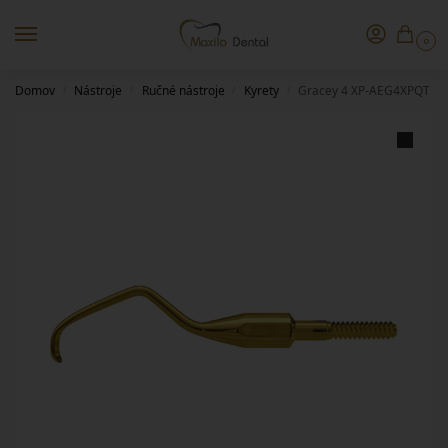
0
Domov
Nástroje
Ručné nástroje
Kyrety
Gracey 4 XP-AEG4XPQT
/
/
/
/