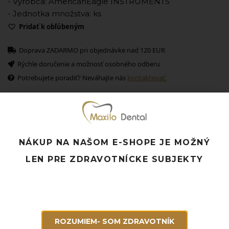
- Výrobca: AmericanEagle INSTRUMENTS
- Jednotka množstva: ks
Pridať k obľúbeným
Doprava ZADARMO pri objednávke nad 120 EUR
Rýchle doručenie a možnosť osobného odberu
Potrebujete poradiť? Neváhajte nás
kontaktovať.
Súvisiace produkty
NÁKUP NA NAŠOM E-SHOPE JE MOŽNÝ
LEN PRE ZDRAVOTNÍCKE SUBJEKTY
ROZUMIEM- SOM ZDRAVOTNÍK