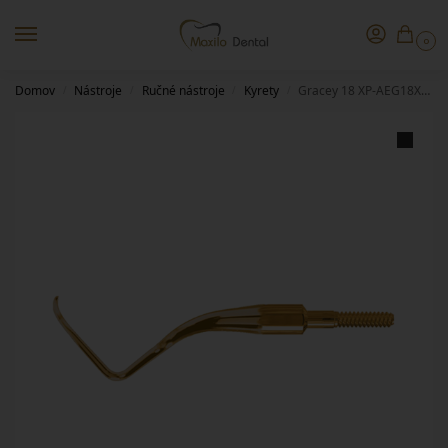
0
Domov
Nástroje
Ručné nástroje
Kyrety
Gracey 18 XP-AEG18XPQT
/
/
/
/