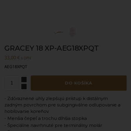
GRACEY 18 XP-AEG18XPQT
33,00
€
s DPH
AEG18XPQT
DO KOŠÍKA
- Zdôraznené uhly zlepšujú prístup k distálnym
zadným povrchom pre subgingiválne odlupovanie a
hobľovanie koreňov
- Menšia čepeľ a trochu dlhšia stopka
- Špeciálne navrhnuté pre terminálny molár