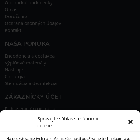
Obchodné podmienky
O nás
Doručenie
Ochrana osobných údajov
Kontakt
NAŠA PONUKA
Endodoncia a dostavba
Výplňové materiály
Nástroje
Chirurgia
Sterilizácia a dezinfekcia
ZÁKAZNÍCKY ÚČET
Prihlásenie / registrácia
Obnova hesla
Spravujte súhlas so súbormi
Osobné údaje
cookie
Adresy
História objednávok
Na poskytovanie tých najlepších skúseností používame technológie, ako