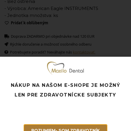
- Bez ostrenia
- Výrobca: American Eagle INSTRUMENTS
- Jednotka množstva: ks
Pridať k obľúbeným
Doprava ZADARMO pri objednávke nad 120 EUR
Rýchle doručenie a možnosť osobného odberu
Potrebujete poradiť? Neváhajte nás
kontaktovať.
Súvisiace produkty
NÁKUP NA NAŠOM E-SHOPE JE MOŽNÝ
LEN PRE ZDRAVOTNÍCKE SUBJEKTY
ROZUMIEM- SOM ZDRAVOTNÍK