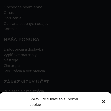
Obchodné podmienky
O nás
Doručenie
Ochrana osobných údajov
Kontakt
NAŠA PONUKA
Endodoncia a dostavba
Výplňové materiály
Nástroje
Chirurgia
Sterilizácia a dezinfekcia
ZÁKAZNÍCKY ÚČET
Prihlásenie / registrácia
Obnova hesla
Spravujte súhlas so súbormi
Osobné údaje
cookie
Adresy