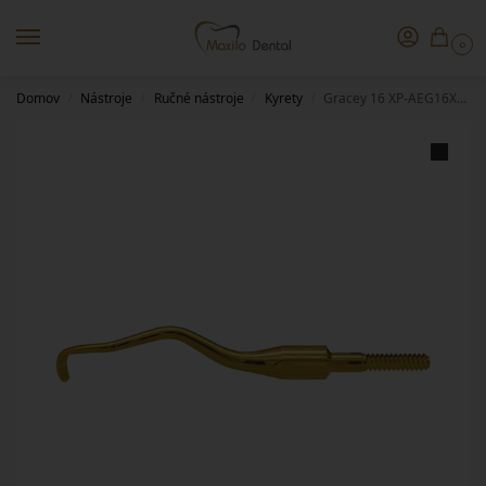
0
Domov
Nástroje
Ručné nástroje
Kyrety
Gracey 16 XP-AEG16XPQT
/
/
/
/