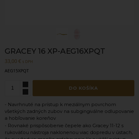
GRACEY 16 XP-AEG16XPQT
33,00
€
s DPH
AEG15XPQT
DO KOŠÍKA
- Navrhnuté na prístup k meziálnym povrchom
všetkých zadných zubov na subgingiválne odlupovanie
a hobľovanie koreňov
- Rovnaké prispôsobenie čepele ako Gracey 11-12 s
rukoväťou nástroja naklonenou viac dopredu v ústach,