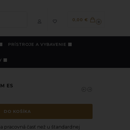
Vyhľadávanie
0,00
€
0
PRÍSTROJE A VYBAVENIE
Y
8M ES
DO KOŠÍKA
tšia pracovná časť než u štandardnej