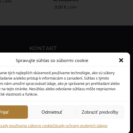
€
s DPH
9,00
€
s DPH
KONTAKT
MAXILO DENTAL, s. r. o.
Spravujte súhlas so súbormi cookie
Seredská 3914/47,
anie tých najlepších skúseností používame technológie, ako sú súbory
917 05 Trnava
ladanie a/alebo prístup k informáciám o zariadení. Súhlas s týmito
mi nám umožní spracovávať údaje, ako je správanie pri prehliadaní alebo
info@maxilodental.sk
D na tejto stránke. Nesúhlas alebo odvolanie súhlasu môže nepriaznivo
ité vlastnosti a funkcie.
0948 101 067
0918 814 821
Prijať
Odmietnuť
Zobraziť predvoľby
© Maxilodental.sk 2026.
sady používania súborov cookie
Zásady ochrany osobných údajov