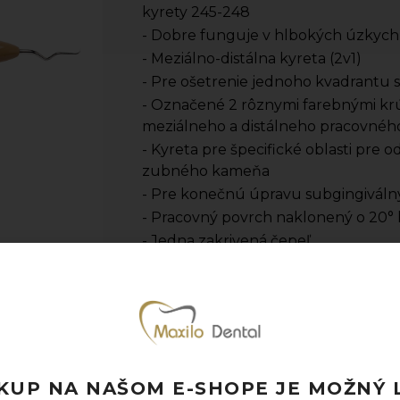
kyrety 245-248
- Dobre funguje v hlbokých úzkyc
- Meziálno-distálna kyreta (2v1)
- Pre ošetrenie jednoho kvadrantu 
- Označené 2 rôznymi farebnými kr
meziálneho a distálneho pracovnéh
- Kyreta pre špecifické oblasti pre
zubného kameňa
- Pre konečnú úpravu subgingivál
- Pracovný povrch naklonený o 20°
- Jedna zakrivená čepeľ
- Zaoblený rezný hrot
- Výrobca: LM
- Jednotka množstva: ks
Pridať k obľúbeným
Doprava ZADARMO pri objednávke nad
KUP NA NAŠOM E-SHOPE JE MOŽNÝ 