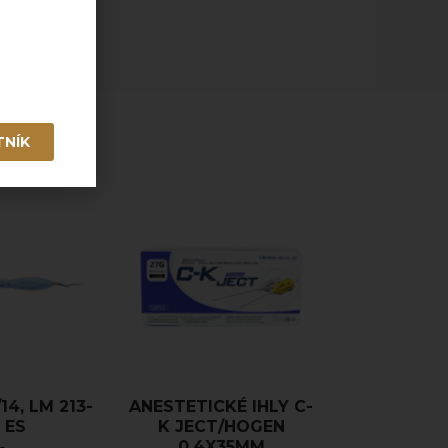
odberu
taktovať.
TNÍK
14, LM 213-
ANESTETICKÉ IHLY C-
 ES
K JECT/HOGEN
0,4X35MM