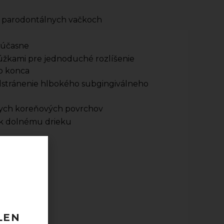
h parodontálnych vačkoch
súčasne
úžkami pre jednoduché rozlíšenie
o konca
 odstránenie hlbokého subgingiválneho
nych koreňových povrchov
 k dolnému drieku
 120 EUR
LEN