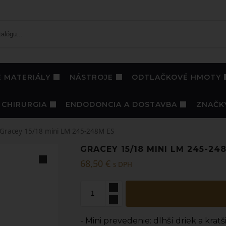
 MATERIÁLY
NÁSTROJE
ODTLAČKOVÉ HMOTY
CHIRURGIA
ENDODONCIA A DOSTAVBA
ZNAČK
Gracey 15/18 mini LM 245-248M ES
GRACEY 15/18 MINI LM 245-24
68,50
€
s DPH
- Mini prevedenie: dlhší driek a kra