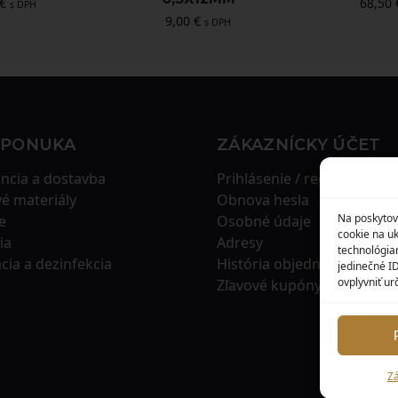
€
68,50
s DPH
9,00
€
s DPH
 PONUKA
ZÁKAZNÍCKY ÚČET
ncia a dostavba
Prihlásenie / registrácia
é materiály
Obnova hesla
Na poskytov
e
Osobné údaje
cookie na uk
ia
Adresy
technológia
ácia a dezinfekcia
História objednávok
jedinečné I
ovplyvniť urč
Zľavové kupóny
Zá