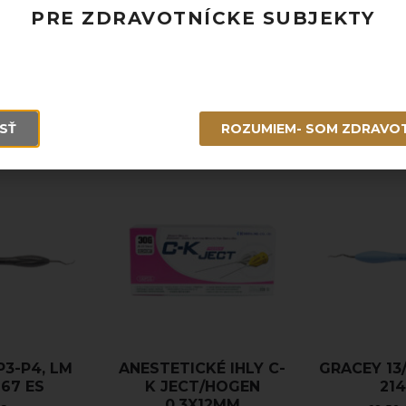
Rýchle doručenie a možnosť osobného 
PRE ZDRAVOTNÍCKE SUBJEKTY
Potrebujete poradiť? Neváhajte nás
kon
SŤ
ROZUMIEM- SOM ZDRAVO
P3-P4, LM
ANESTETICKÉ IHLY C-
GRACEY 13/
267 ES
K JECT/HOGEN
214
0,3X12MM