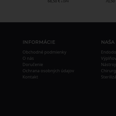
68,50
€
70,50
s DPH
INFORMÁCIE
NAŠA
Obchodné podmienky
Endodo
O nás
Výplňov
Doručenie
Nástroj
Ochrana osobných údajov
Chirurg
Kontakt
Steriliz