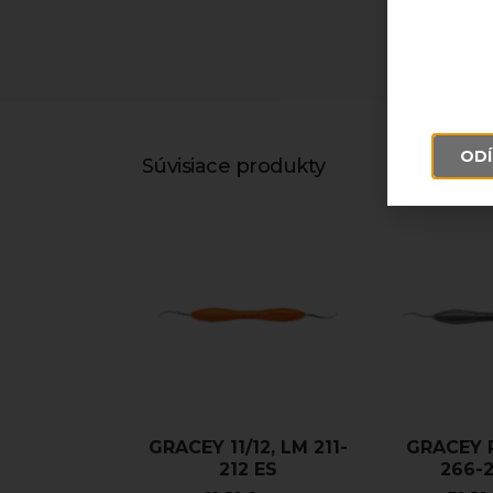
ODÍ
Súvisiace produkty
GRACEY 11/12, LM 211-
GRACEY 
212 ES
266-