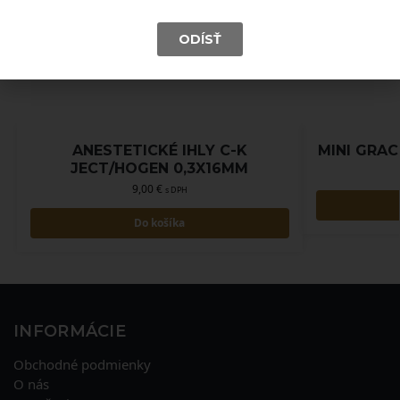
ODÍSŤ
ANESTETICKÉ IHLY C-K
MINI GRAC
JECT/HOGEN 0,3X16MM
9,00
€
s DPH
Do košíka
INFORMÁCIE
Obchodné podmienky
O nás