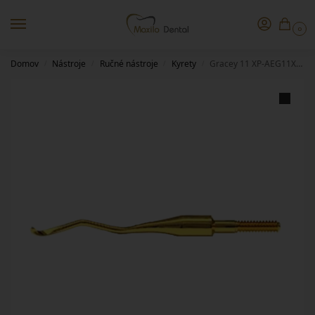
0
Domov
Nástroje
Ručné nástroje
Kyrety
Gracey 11 XP-AEG11XPQT
/
/
/
/