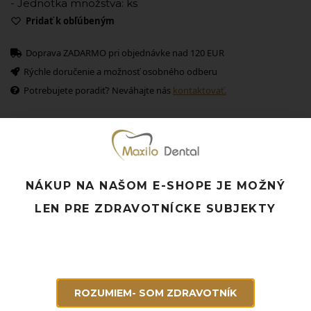
- Jednotka množstva: ks
Pridať k obľúbeným
Doprava ZADARMO pri objednávke nad 120 EUR
Rýchle doručenie a možnosť osobného odberu
Potrebujete poradiť? Neváhajte nás
kontaktovať.
Súvisiace produkty
NÁKUP NA NAŠOM E-SHOPE JE MOŽNÝ
LEN PRE ZDRAVOTNÍCKE SUBJEKTY
ROZUMIEM- SOM ZDRAVOTNÍK