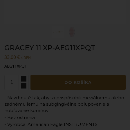
GRACEY 11 XP-AEG11XPQT
33,00
€
s DPH
AEG11XPQT
DO KOŠÍKA
- Navrhnuté tak, aby sa prispôsobili meziálnemu alebo
zadnému lemu na subgingiválne odlupovanie a
hobľovanie koreňov
- Bez ostrenia
- Výrobca: American Eagle INSTRUMENTS