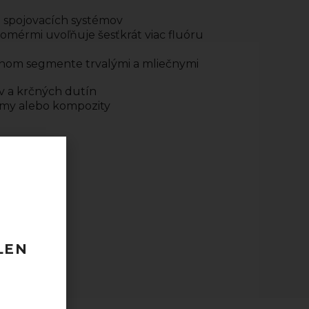
ie spojovacích systémov
nomérmi uvoľňuje šesťkrát viac fluóru
erálnom segmente trvalými a mliečnymi
v a krčných dutín
ámy alebo kompozity
ks)
 120 EUR
odberu
LEN
taktovať.