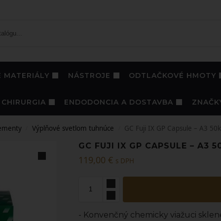
 MATERIÁLY
NÁSTROJE
ODTLAČKOVÉ HMOTY
CHIRURGIA
ENDODONCIA A DOSTAVBA
ZNAČK
ementy
Výplňové svetlom tuhnúce
GC Fuji IX GP Capsule – A3 50k
/
/
GC FUJI IX GP CAPSULE – A3 5
119,00
€
s DPH
- Konvenčný chemicky viažuci skle