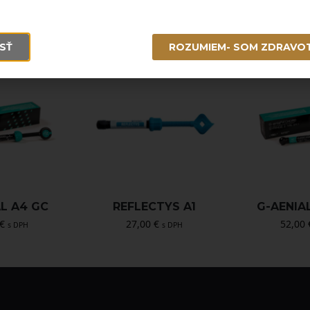
SŤ
ROZUMIEM- SOM ZDRAVO
AL A4 GC
REFLECTYS A1
G-AENIAL
€
27,00
€
52,00
s DPH
s DPH