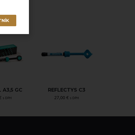
TNÍK
 A3,5 GC
REFLECTYS C3
€
27,00
€
s DPH
s DPH