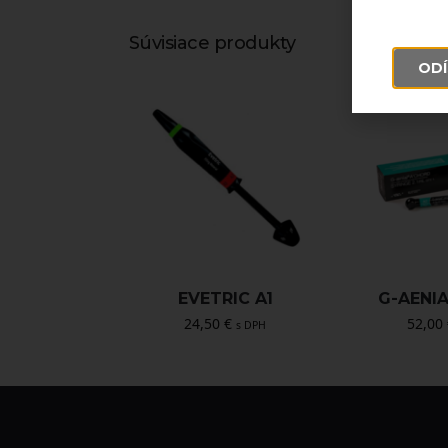
Súvisiace produkty
ODÍ
EVETRIC A1
G-AENI
24,50
€
52,00
s DPH