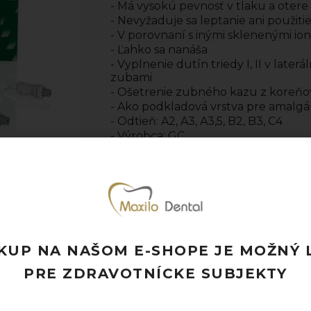
- Má vysokú pevnosť v tlaku a otere
- Nevyžaduje sa leptanie ani použit
- V porovnaní s inými sklenenými io
- Ľahko sa nanáša
- Vyplnenie dutín triedy I, II v lat
zubami
- Ošetrenie zubného kazu z koreňo
- Ako podkladová vrstva pre amalg
- Odtieň: A2, A3, A3,5, B2, B3, C4
- Výrobca: GC
- Jednotka množstva: bal. (1 bal. = 50
Pridať k obľúbeným
Doprava ZADARMO pri objednávke nad
Rýchle doručenie a možnosť osobného 
KUP NA NAŠOM E-SHOPE JE MOŽNÝ 
Potrebujete poradiť? Neváhajte nás
kon
PRE ZDRAVOTNÍCKE SUBJEKTY