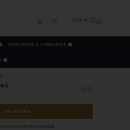
Vyhľadávanie
0,00
€
0
PRÍSTROJE A VYBAVENIE
Y
s
0KS
DO KOŠÍKA
nený ionomérny materiál