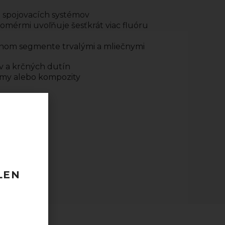
ie spojovacích systémov
nomérmi uvoľňuje šesťkrát viac fluóru
erálnom segmente trvalými a mliečnymi
v a krčných dutín
ámy alebo kompozity
ks)
 120 EUR
odberu
LEN
taktovať.