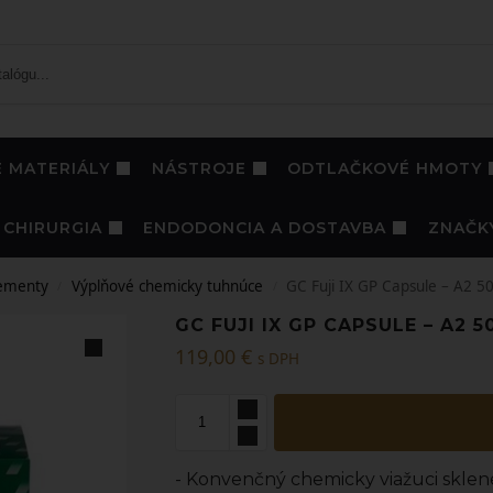
 MATERIÁLY
NÁSTROJE
ODTLAČKOVÉ HMOTY
CHIRURGIA
ENDODONCIA A DOSTAVBA
ZNAČK
ementy
Výplňové chemicky tuhnúce
GC Fuji IX GP Capsule – A2 5
/
/
GC FUJI IX GP CAPSULE – A2 5
119,00
€
s DPH
- Konvenčný chemicky viažuci skle