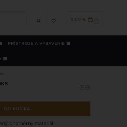
Vyhľadávanie
0,00
€
0
PRÍSTROJE A VYBAVENIE
Y
0ks
0KS
DO KOŠÍKA
nený ionomérny materiál