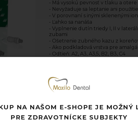
- Má vysokú pevnosť v tlaku a otere
- Nevyžaduje sa leptanie ani použit
- V porovnaní s inými sklenenými io
- Ľahko sa nanáša
- Vyplnenie dutín triedy I, II v lat
zubami
- Ošetrenie zubného kazu z koreňo
- Ako podkladová vrstva pre amalg
- Odtieň: A2, A3, A3,5, B2, B3, C4
- Výrobca: GC
- Jednotka množstva: bal. (1 bal. = 50
Pridať k obľúbeným
Doprava ZADARMO pri objednávke nad
Rýchle doručenie a možnosť osobného 
KUP NA NAŠOM E-SHOPE JE MOŽNÝ 
Potrebujete poradiť? Neváhajte nás
kon
PRE ZDRAVOTNÍCKE SUBJEKTY