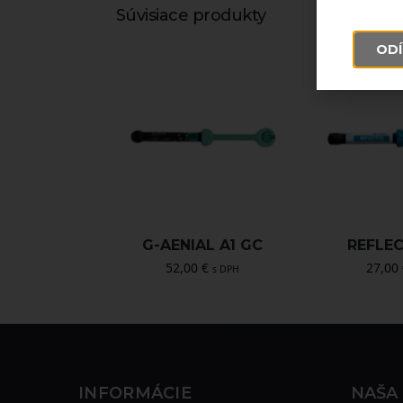
Súvisiace produkty
ODÍ
G-AENIAL A1 GC
REFLE
52,00
€
27,00
s DPH
INFORMÁCIE
NAŠA