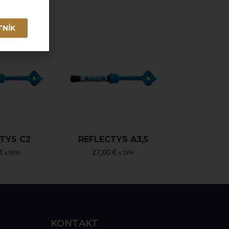
TNÍK
TYS C2
REFLECTYS A3,5
€
27,00
€
s DPH
s DPH
KONTAKT