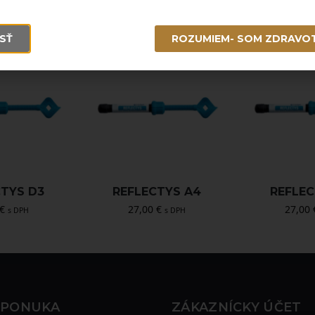
SŤ
ROZUMIEM- SOM ZDRAVO
CTYS D3
REFLECTYS A4
REFLEC
€
27,00
€
27,00
s DPH
s DPH
 PONUKA
ZÁKAZNÍCKY ÚČET