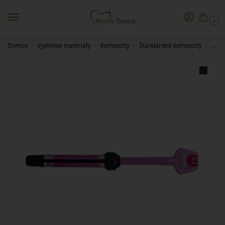
0
Domov
Vyplnove materialy
Kompozity
Štandardné kompozity
Este
/
/
/
/