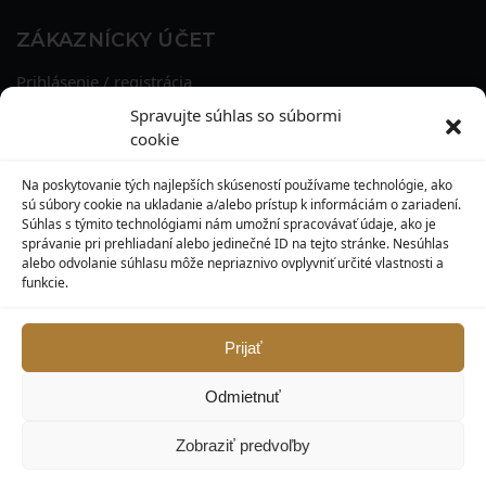
ZÁKAZNÍCKY ÚČET
Prihlásenie / registrácia
Obnova hesla
Spravujte súhlas so súbormi
Osobné údaje
cookie
Adresy
História objednávok
Na poskytovanie tých najlepších skúseností používame technológie, ako
Zľavové kupóny
sú súbory cookie na ukladanie a/alebo prístup k informáciám o zariadení.
Súhlas s týmito technológiami nám umožní spracovávať údaje, ako je
správanie pri prehliadaní alebo jedinečné ID na tejto stránke. Nesúhlas
KONTAKT
alebo odvolanie súhlasu môže nepriaznivo ovplyvniť určité vlastnosti a
funkcie.
MAXILO DENTAL, s. r. o.
Seredská 3914/47,
917 05 Trnava
Prijať
info@maxilodental.sk
Odmietnuť
0948 101 067
0918 814 821
Zobraziť predvoľby
© Maxilodental.sk 2026.