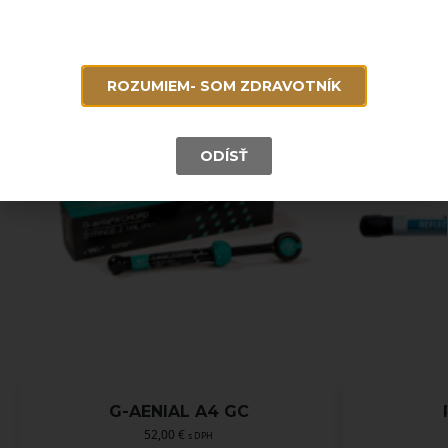
Súvisiace produkty
ROZUMIEM- SOM ZDRAVOTNÍK
ODÍSŤ
G-AENIAL A4 GC
52,00
€
s DPH