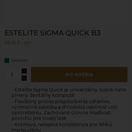
ESTELITE SIGMA QUICK B3
49,00
€
s DPH
Skladom
DO KOŠÍKA
- Estelite Sigma Quick je univerzálny, supra-nano
plnený dentálny kompozit
- Flexibilný proces prispôsobenia odtieňov,
výnimočná estetika a dlhodobá odolnosť voči
opotrebeniu. Zachované úrovne hladkosti
povrchu pre trvalý lesk
- Krémová, nelepivá konzistencia pre ľahkú
manipuláciu