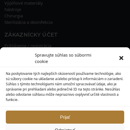
Výplňové materiály
Nástroje
Chirurgia
Sterilizácia a dezinfekcia
ZÁKAZNÍCKY ÚČET
Prihlásenie / registrácia
Obnova hesla
Spravujte súhlas so súbormi
Osobné údaje
cookie
Adresy
História objednávok
Na poskytovanie tých najlepších skúseností používame technológie, ako
Zľavové kupóny
sú súbory cookie na ukladanie a/alebo prístup k informáciám o zariadení.
Súhlas s týmito technológiami nám umožní spracovávať údaje, ako je
správanie pri prehliadaní alebo jedinečné ID na tejto stránke. Nesúhlas
KONTAKT
alebo odvolanie súhlasu môže nepriaznivo ovplyvniť určité vlastnosti a
funkcie.
MAXILO DENTAL, s. r. o.
Seredská 3914/47,
917 05 Trnava
Prijať
info@maxilodental.sk