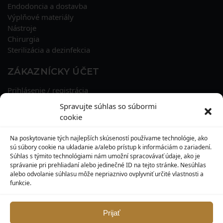
Endodoncia a dostavba
Výplňové materiály
Nástroje
Chirurgia
Sterilizácia a dezinfekcia
ZÁKAZNÍCKY ÚČET
Prihlásenie / registrácia
Obnova hesla
Spravujte súhlas so súbormi
Osobné údaje
cookie
Adresy
História objednávok
Na poskytovanie tých najlepších skúseností používame technológie, ako
Zľavové kupóny
sú súbory cookie na ukladanie a/alebo prístup k informáciám o zariadení.
Súhlas s týmito technológiami nám umožní spracovávať údaje, ako je
správanie pri prehliadaní alebo jedinečné ID na tejto stránke. Nesúhlas
KONTAKT
alebo odvolanie súhlasu môže nepriaznivo ovplyvniť určité vlastnosti a
funkcie.
MAXILO DENTAL, s. r. o.
Seredská 3914/47,
917 05 Trnava
Prijať