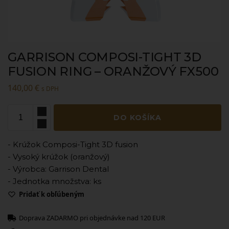
GARRISON COMPOSI-TIGHT 3D
FUSION RING – ORANŽOVÝ FX500
140,00
€
s DPH
DO KOŠÍKA
- Krúžok Composi-Tight 3D fusion
- Vysoký krúžok (oranžový)
- Výrobca: Garrison Dental
- Jednotka množstva: ks
Pridať k obľúbeným
Doprava ZADARMO pri objednávke nad 120 EUR