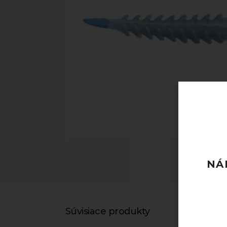
NÁ
Súvisiace produkty