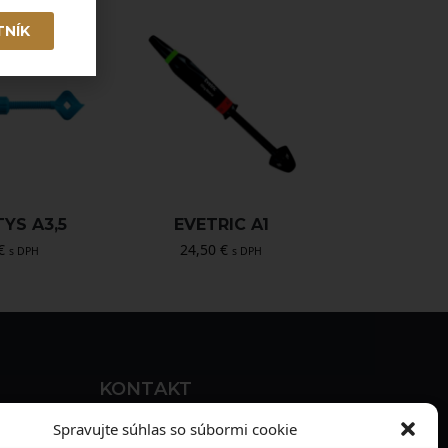
TNÍK
YS A3,5
EVETRIC A1
€
24,50
€
s DPH
s DPH
KONTAKT
MAXILO DENTAL, s. r. o.
Spravujte súhlas so súbormi cookie