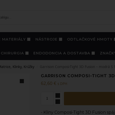
 MATERIÁLY
NÁSTROJE
ODTLAČKOVÉ HMOTY
CHIRURGIA
ENDODONCIA A DOSTAVBA
ZNAČK
atrice, Klinky, Krúžky
Garrison Composi-Tight 3D Fusion – modrá S 
/
GARRISON COMPOSI-TIGHT 3D
62,60
€
s DPH
- Kliny Composi-Tight 3D Fusion spá