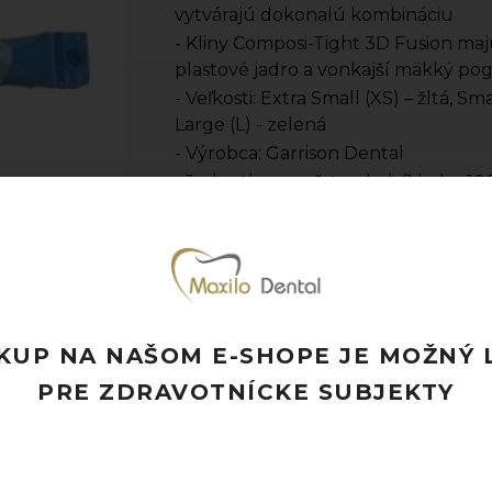
vytvárajú dokonalú kombináciu
- Kliny Composi-Tight 3D Fusion ma
plastové jadro a vonkajší mäkký p
- Veľkosti: Extra Small (XS) – žltá, S
Large (L) - zelená
- Výrobca: Garrison Dental
- Jednotka množstva: bal. (1 bal. = 10
Pridať k obľúbeným
Doprava ZADARMO pri objednávke nad
Rýchle doručenie a možnosť osobného 
Potrebujete poradiť? Neváhajte nás
kon
KUP NA NAŠOM E-SHOPE JE MOŽNÝ 
PRE ZDRAVOTNÍCKE SUBJEKTY