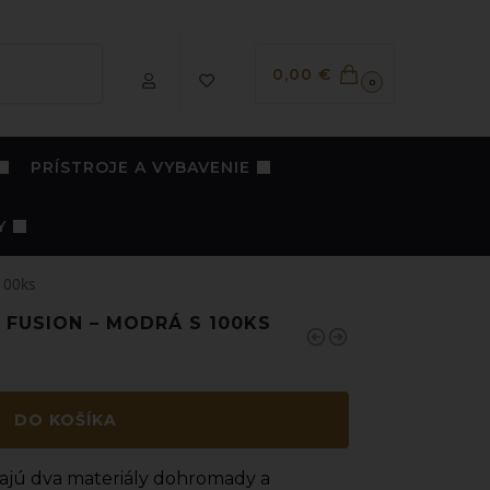
Vyhľadávanie
0,00
€
0
PRÍSTROJE A VYBAVENIE
Y
100ks
 FUSION – MODRÁ S 100KS
DO KOŠÍKA
jajú dva materiály dohromady a