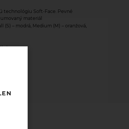
jú technológiu Soft-Face. Pevné
ogumovaný materiál
mall (S) – modrá, Medium (M) – oranžová,
0ks)
 120 EUR
odberu
taktovať.
LEN