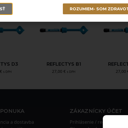
SŤ
ROZUMIEM- SOM ZDRAVO
CTYS D3
REFLECTYS B1
REFLECT
€
27,00
€
27,00
s DPH
s DPH
 PONUKA
ZÁKAZNÍCKY ÚČET
ncia a dostavba
Prihlásenie / registrácia