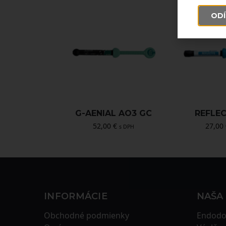
ODÍ
G-AENIAL AO3 GC
REFLE
52,00
€
27,00
s DPH
INFORMÁCIE
NAŠA
Obchodné podmienky
Endodo