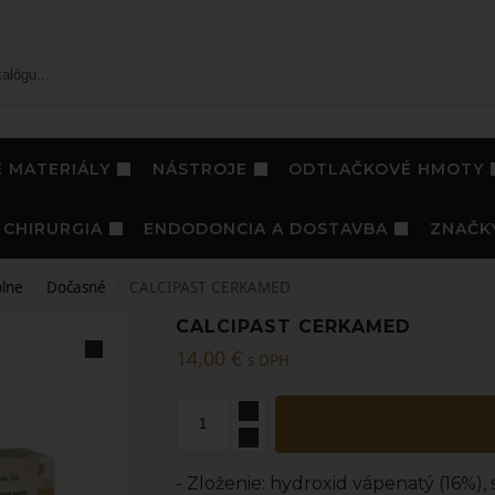
 MATERIÁLY
NÁSTROJE
ODTLAČKOVÉ HMOTY
CHIRURGIA
ENDODONCIA A DOSTAVBA
ZNAČK
lne
Dočasné
CALCIPAST CERKAMED
/
/
CALCIPAST CERKAMED
14,00
€
s DPH
- Zloženie: hydroxid vápenatý (16%), 