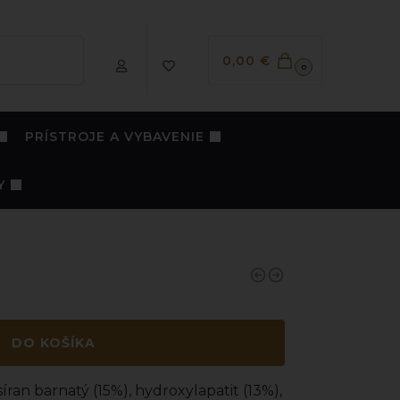
Vyhľadávanie
0,00
€
0
PRÍSTROJE A VYBAVENIE
Y
DO KOŠÍKA
síran barnatý (15%), hydroxylapatit (13%),