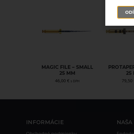
ODÍ
MAGIC FILE – SMALL
PROTAPE
25 MM
25
46,00
€
79,50
s DPH
INFORMÁCIE
NAŠA
Obchodné podmienky
Endodo