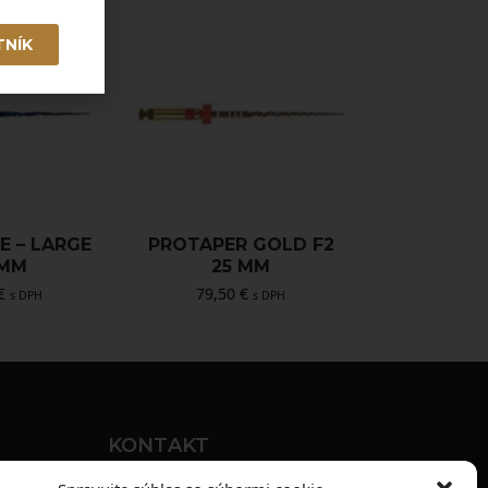
TNÍK
E – LARGE
PROTAPER GOLD F2
 MM
25 MM
€
79,50
€
s DPH
s DPH
KONTAKT
MAXILO DENTAL, s. r. o.