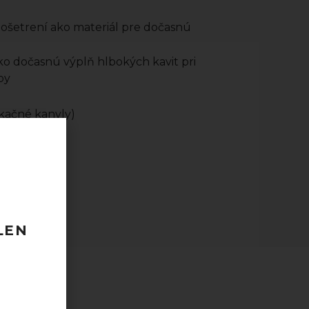
ošetrení ako materiál pre dočasnú
o dočasnú výplň hlbokých kavit pri
py
ikačné kanyly)
 120 EUR
odberu
taktovať.
LEN