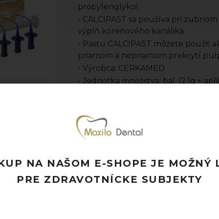
propylenglykol
- CALCIPAST sa používa pri zubnom 
výplň koreňového kanálika.
- Pastu CALCIPAST môžete použiť ak
priamom a nepriamom prekrytí pul
- Výrobca: CERKAMED
- Jednotka množstva: bal. (2,1g + apl
Pridať k obľúbeným
Doprava ZADARMO pri objednávke nad
Rýchle doručenie a možnosť osobného 
Potrebujete poradiť? Neváhajte nás
kon
KUP NA NAŠOM E-SHOPE JE MOŽNÝ 
PRE ZDRAVOTNÍCKE SUBJEKTY