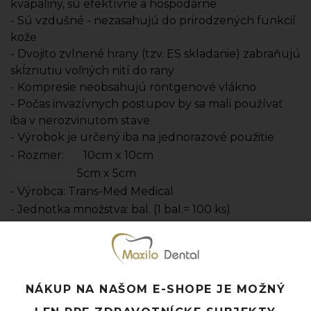
kvapaliny, sú efektívne a hospodárne
- Sú vzdušné - nezasahujú do prirodzených funkcií
kože
- Dvojito zvlnené hrany (tzv. ES skladanie) zabraňujú
skĺznutiu voľných nití do rany
- Kompresie neobsahujú röntgenové vlákno
- Počas invazívnych postupov by sa mali používať
iba v nerozvinutom stave
- Výrobok je určený iba na jednorazové použitie
- Rozmer:
10cm x 10cm
5cm x 5cm
- Výrobca: Trans-Med Medical
- Jednotka množstva: bal. (1 bal.= 100 ks)
Pridať k obľúbeným
Doprava ZADARMO pri objednávke nad 120 EUR
Rýchle doručenie a možnosť osobného odberu
NÁKUP NA NAŠOM E-SHOPE JE MOŽNÝ
Potrebujete poradiť? Neváhajte nás
kontaktovať.