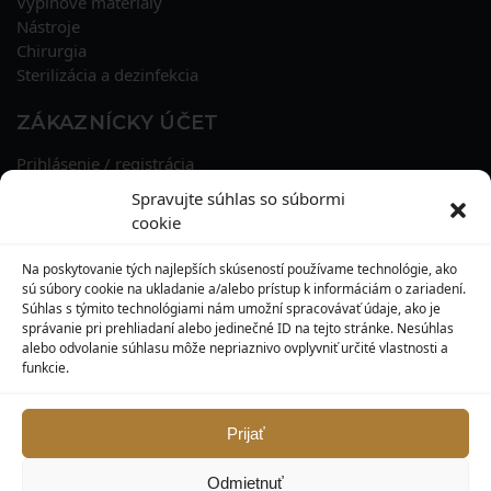
Výplňové materiály
Nástroje
Chirurgia
Sterilizácia a dezinfekcia
ZÁKAZNÍCKY ÚČET
Prihlásenie / registrácia
Obnova hesla
Spravujte súhlas so súbormi
Osobné údaje
cookie
Adresy
História objednávok
Na poskytovanie tých najlepších skúseností používame technológie, ako
Zľavové kupóny
sú súbory cookie na ukladanie a/alebo prístup k informáciám o zariadení.
Súhlas s týmito technológiami nám umožní spracovávať údaje, ako je
správanie pri prehliadaní alebo jedinečné ID na tejto stránke. Nesúhlas
KONTAKT
alebo odvolanie súhlasu môže nepriaznivo ovplyvniť určité vlastnosti a
funkcie.
MAXILO DENTAL, s. r. o.
Seredská 3914/47,
917 05 Trnava
Prijať
info@maxilodental.sk
Odmietnuť