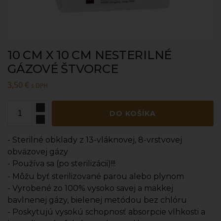
10 CM X 10 CM NESTERILNÉ
GÁZOVÉ ŠTVORCE
3,50
€
s DPH
DO KOŠÍKA
- Sterilné obklady z 13-vláknovej, 8-vrstvovej
obväzovej gázy
- Používa sa (po sterilizácii)!!!
- Môžu byť sterilizované parou alebo plynom
- Vyrobené zo 100% vysoko savej a mäkkej
bavlnenej gázy, bielenej metódou bez chlóru
- Poskytujú vysokú schopnosť absorpcie vlhkosti a