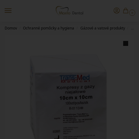
0
Domov
Ochranné pomôcky a hygiena
Gázové a vatové produkty
10 c
/
/
/