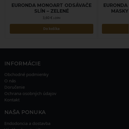
EURONDA MONOART ODSÁVAČE
EURONDA
SLÍN – ZELENÉ
MASKY 
3,60
€
s DPH
Do košíka
INFORMÁCIE
Obchodné podmienky
O nás
Doručenie
Ochrana osobných údajov
Kontakt
NAŠA PONUKA
Endodoncia a dostavba